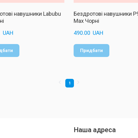
отові навушники Labubu
Бездротові навушники P9
ні
Max Чорні
  UAH
490.00  UAH
дбати
Придбати
1
Наша адреса