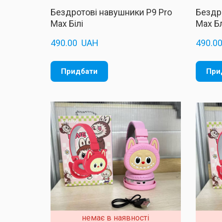
Бездротові навушники P9 Pro
Бездр
Max Білі
Max Б
490.00  UAH
490.00
Придбати
При
немає в наявності