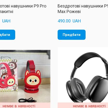
отові навушники P9 Pro
Бездротові навушники P9
лакитні
Max Рожеві
  UAH
490.00  UAH
дбати
Придбати
немає в наявності
немає в наявності