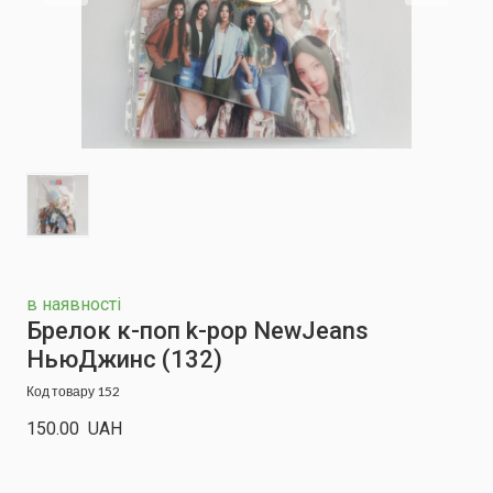
в наявності
Брелок к-поп k-pop NewJeans
НьюДжинс
(132)
Код товару 152
150.00  UAH