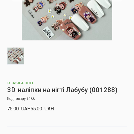
в наявності
3D-наліпки на нігті Лабубу
(001288)
Код товару 1288
75.00  UAH
55.00  UAH