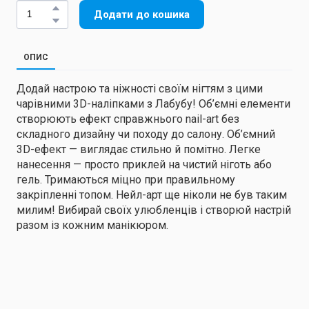
Додати до кошика
ОПИС
Додай настрою та ніжності своїм нігтям з цими
чарівними 3D-наліпками з Лабубу! Об’ємні елементи
створюють ефект справжнього nail-art без
складного дизайну чи походу до салону. Об’ємний
3D-ефект — виглядає стильно й помітно. Легке
нанесення — просто приклей на чистий ніготь або
гель. Тримаються міцно при правильному
закріпленні топом. Нейл-арт ще ніколи не був таким
милим! Вибирай своїх улюбленців і створюй настрій
разом із кожним манікюром.